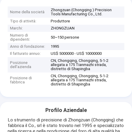
Zhongzuan (Chongqing ) Precision
Nome della società
Tools Manufacturing Co., Ltd.
Tipo di attività:
Produttore
Marchi:
ZHONGZUAN
Numero di
50~150 persone
dipendenti:
Anno di fondazione:
1995
Il fatturato annuo:
US$ 5000000 - US$ 10000000
CN, Chongqing, Chongqing, 5-1-2
Posizione
allegata a 175 Tianmazhi strada,
dell'azienda
distretto di Shapingba
CN, Chongqing, Chongqing, 5-1-2
Posizione di
allegata a 175 Tianmazhi strada,
fabbrica
distretto di Shapingba
Profilo Aziendale
Lo strumento di precisione di Zhongzuan (Chongqing) che
fabbrica il Co., srl è stato trovato nel 1995 e specializzato
nella ricerca e nella produzione del foro di alta qualità ha