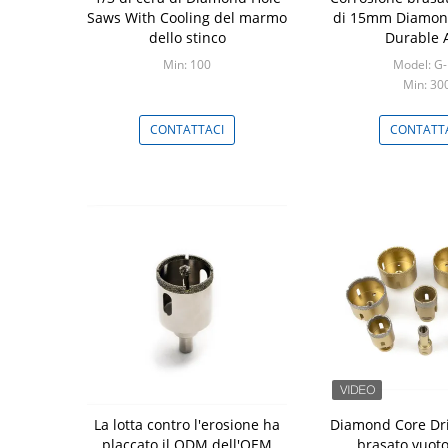
Saws With Cooling del marmo
di 15mm Diamond
dello stinco
Durable 
Min: 100
Model: G
Min: 30
CONTATTACI
CONTATT
La lotta contro l'erosione ha
Diamond Core Dril
placcato il ODM dell'OEM
brasato vuoto