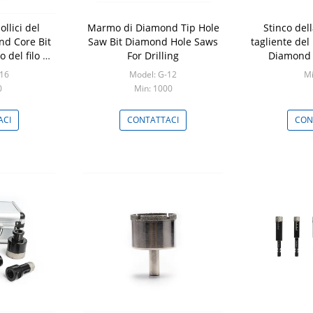
ollici del
Marmo di Diamond Tip Hole
Stinco del
nd Core Bit
Saw Bit Diamond Hole Saws
tagliente de
 del filo di
For Drilling
Diamond 
14
G
-16
Model: G-12
Mi
0
Min: 1000
ACI
CONTATTACI
CON