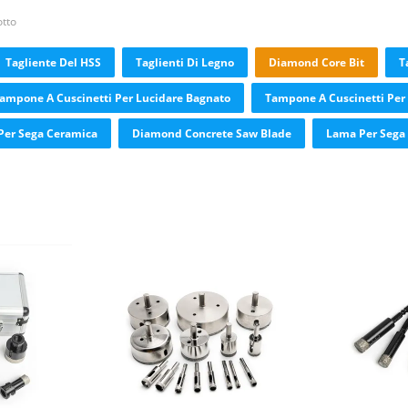
tto
Tagliente Del HSS
Taglienti Di Legno
Diamond Core Bit
T
ampone A Cuscinetti Per Lucidare Bagnato
Tampone A Cuscinetti Per 
Per Sega Ceramica
Diamond Concrete Saw Blade
Lama Per Sega C