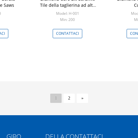
e Saws
Tile della taglierina ad alta
C
resistenza del foro
0
Model: H-001
Mod
Min: 200
Mi
ACI
CONTATTACI
CON
1
2
»
GIRO DELLA
CONTATTACI