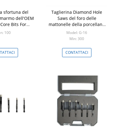
la sfortuna del
Taglierina Diamond Hole
l marmo dell'OEM
Saws del foro delle
Core Bits For
mattonelle della porcellana
ranite
dello stinco del filo M14
n: 100
Model: G-16
Min: 300
TATTACI
CONTATTACI