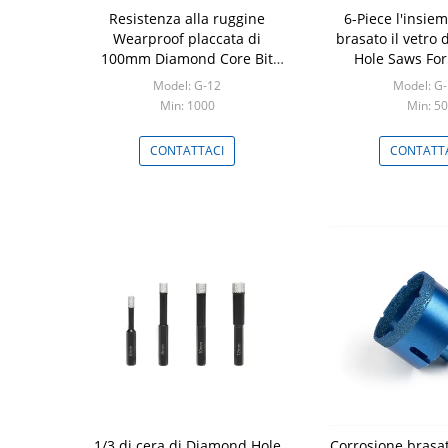
Resistenza alla ruggine
6-Piece l'insie
Wearproof placcata di
brasato il vetro
100mm Diamond Core Bit
Hole Saws For 
Hole Saw
Model: G-12
Model: G
Min: 1000
Min: 50
CONTATTACI
CONTATT
1/3 di cera di Diamond Hole
Corrosione brasat