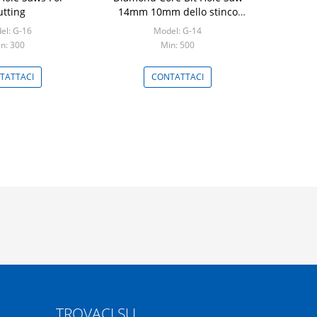
utting
14mm 10mm dello stinco
della sfortuna
el: G-16
Model: G-14
n: 300
Min: 500
TATTACI
CONTATTACI
TROVACI SU