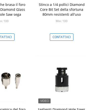
che brasa il foro
Stinco a 1/4 pollici Diamond
i Diamond Glass
Core Bit Set della sfortuna
Hole Saw sega
80mm resistenti all'uso
n: 100
Min: 100
TATTACI
CONTATTACI
eramica del foro
taglienti Diamond Hole Saws