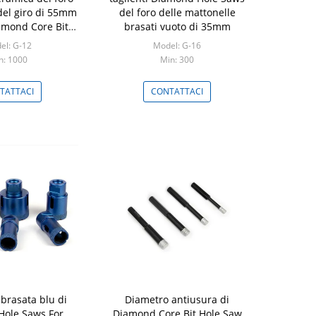
 del giro di 55mm
del foro delle mattonelle
mond Core Bit
brasati vuoto di 35mm
e Saws
el: G-12
Model: G-16
n: 1000
Min: 300
TATTACI
CONTATTACI
 brasata blu di
Diametro antiusura di
ole Saws For
Diamond Core Bit Hole Saw