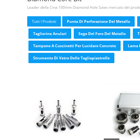
Leader della Cina 100mm Diamond Hole Saws mercato del prodo
Tutti I Prodotti
Punta Di Perforazione Del Metallo
Taglierine Anulari
Sega Del Foro Del Metallo
T
Tampone A Cuscinetti Per Lucidare Concreto
Lama 
Strumento Di Vetro Delle Tagliapiastrelle