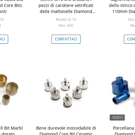
 Core Bits
pezzi di carotiere vetrificati
dello stinco
Anti
delle mattonelle Diamond
110mm Dia
Hole Saws
Hol
-16
Model: G-16
Mod
0
Min: 500
Mi
ACI
CONTATTACI
CON
l Bit Marbl
Bene durevole inossidabile di
Porcellana
 dorato
Diamond Core Bit Ceramic
Diamond H