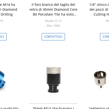
me M14 ha
il foro bianco del taglio del
1/4" stinco 
 di Diamond
vetro di 45mm Diamond Core
dei pezzi d
Drilling
Bit Porcelain Tile ha visto
Cutting 
l'OEM dei pezzi
-16
Model: G-12
Mi
Min: 1000
ACI
CONTATTACI
CON
a vuoto blu
35mm M14 che brasano i
taglierina c