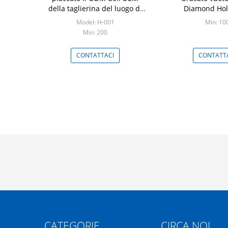
della taglierina del luogo di
Diamond Hol
perforazione di Diamond
Model: H-001
Min: 10
Core Bit Porcelain Tile
Min: 200
CONTATTACI
CONTATT
CATEGORIE
CIRCA NOI