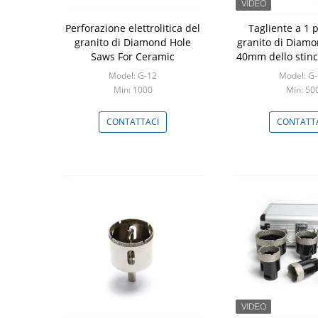
Perforazione elettrolitica del
Tagliente a 1 p
granito di Diamond Hole
granito di Diamo
Saws For Ceramic
40mm dello stinco
vuoto M
Model: G-12
Model: G
Min: 1000
Min: 50
CONTATTACI
CONTATT