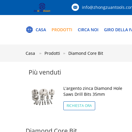
info@zhongzuantools.co
CASA
PRODOTTI
CIRCA NOI
GIRO DELLA F
Casa
Prodotti
Diamond Core Bit
Più venduti
L'argento zinca Diamond Hole
Saws Drill Bits 35mm
RICHIESTA ORA
Diamond Core Bit