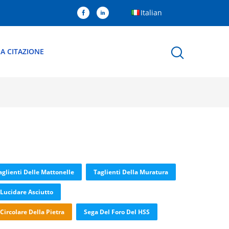
Italian
A CITAZIONE
aglienti Delle Mattonelle
Taglienti Della Muratura
Lucidare Asciutto
ircolare Della Pietra
Sega Del Foro Del HSS