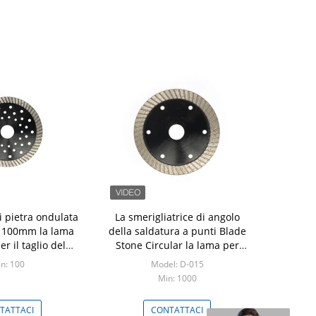
di pietra ondulata
La smerigliatrice di angolo
di 100mm la lama
della saldatura a punti Blade
r il taglio del
Stone Circular la lama per
armo
sega per il taglio del granito
n: 100
Model: D-015
Min: 1000
TATTACI
CONTATTACI