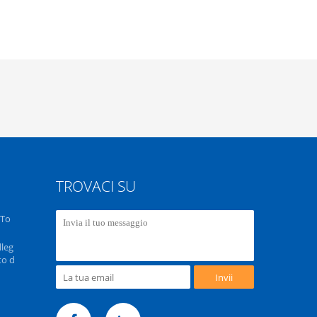
TROVACI SU
 To
lleg
to d
Invii