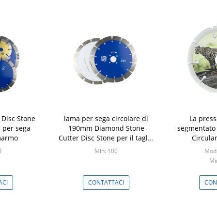
 Disc Stone
lama per sega circolare di
La press
a per sega
190mm Diamond Stone
segmentato
 marmo
Cutter Disc Stone per il taglio
Circula
del marmo
sint
0
Min: 100
Mode
Mi
ACI
CONTATTACI
CON