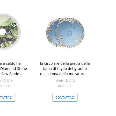
a a caldo ha
la circolare della pietra della
 Diamond Stone
lama di taglio del granito
r Saw Blade
della lama della muratura di
erizzato
180mm le lame per sega per
l: D-016
Model: D-012
granito
n: 1000
Min: 1000
TATTACI
CONTATTACI