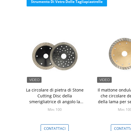
Strumento Di Vetro Delle Tagliapiastrelle
La circolare di pietra di Stone
Il mattone ondula
Cutting Disc della
che circolare de
smerigliatrice di angolo la
della lama per s
lama per sega per il taglio del
per sega per il 
Min: 100
Min: 10
granito
marm
CONTATTACI
CONTATT