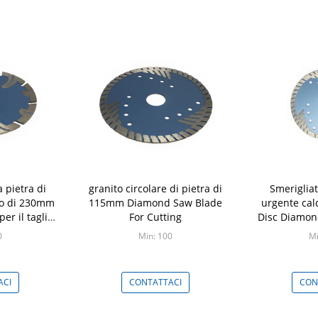
a pietra di
granito circolare di pietra di
Smerigliat
do di 230mm
115mm Diamond Saw Blade
urgente cal
er il taglio
For Cutting
Disc Diamon
mo
Saw
0
Min: 100
Mi
ACI
CONTATTACI
CON