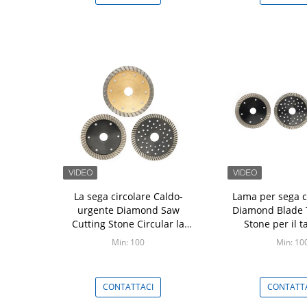
La sega circolare Caldo-
Lama per sega ci
urgente Diamond Saw
Diamond Blade T
Cutting Stone Circular la
Stone per il t
lama per sega
Moorsto
Min: 100
Min: 10
CONTATTACI
CONTATT