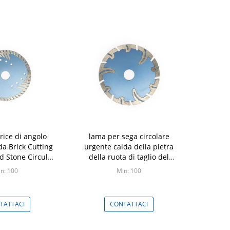
rice di angolo
lama per sega circolare
da Brick Cutting
urgente calda della pietra
d Stone Circular
della ruota di taglio del
 Blade
granito 4.5Inch
n: 100
Min: 100
TATTACI
CONTATTACI