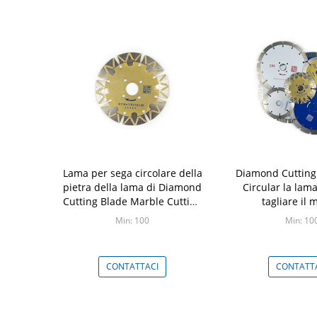
Lama per sega circolare della
Diamond Cutting
pietra della lama di Diamond
Circular la lam
Cutting Blade Marble Cutting
tagliare il
dell'oro
Min: 100
Min: 10
CONTATTACI
CONTATT