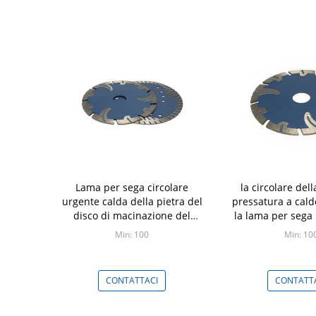
Lama per sega circolare
la circolare dell
urgente calda della pietra del
pressatura a cal
disco di macinazione del
la lama per sega p
granito
del mar
Min: 100
Min: 10
CONTATTACI
CONTATT