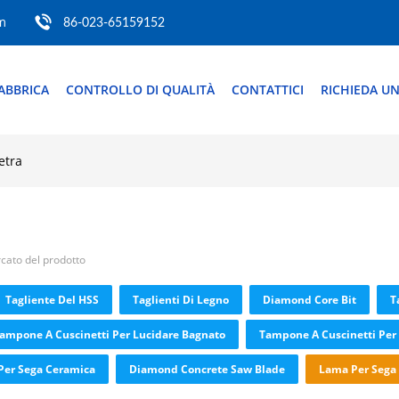
m
86-023-65159152
ABBRICA
CONTROLLO DI QUALITÀ
CONTATTICI
RICHIEDA UN
etra
rcato del prodotto
Tagliente Del HSS
Taglienti Di Legno
Diamond Core Bit
T
ampone A Cuscinetti Per Lucidare Bagnato
Tampone A Cuscinetti Per 
Per Sega Ceramica
Diamond Concrete Saw Blade
Lama Per Sega C