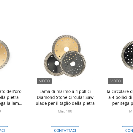
to dell'oro
Lama di marmo a 4 pollici
la circolare 
lla pietra
Diamond Stone Circular Saw
a 4 pollici 
ega la lama
Blade per il taglio della pietra
per sega pe
taglio del
m
0
Min: 100
Mi
o
ACI
CONTATTACI
CON