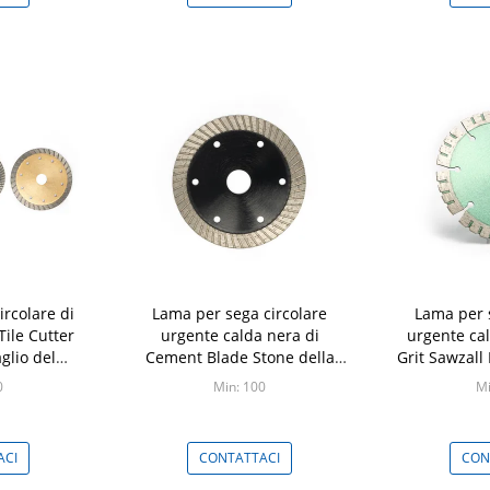
rcolare di
Lama per sega circolare
Lama per 
ile Cutter
urgente calda nera di
urgente ca
aglio del
Cement Blade Stone della
Grit Sawzal
ne
smerigliatrice ondulata
S
0
Min: 100
Mi
ACI
CONTATTACI
CON