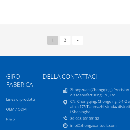
1
2
»
GIRO DELLA
CONTATTACI
FABBRICA
Zhongzuan (Chongqing ) Precision
ols Manufacturing Co., Ltd.
Linea di prodotti
CN, Chongqing, Chongqing, 5-1-2 a
ata a 175 Tianmazhi strada, distret
OEM / ODM
i Shapingba
86-023-65159152
R & S
info@zhongzuantools.com