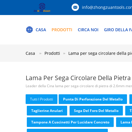
info@zhongzuantools.co
CASA
PRODOTTI
CIRCA NOI
GIRO DELLA F
Casa
Prodotti
Lama per sega circolare della pi
Lama Per Sega Circolare Della Pietra
Leader della Cina lama per sega circolare di pietra di 2.6mm me
Tutti I Prodotti
Punta Di Perforazione Del Metallo
Taglierine Anulari
Sega Del Foro Del Metallo
T
Tampone A Cuscinetti Per Lucidare Concreto
Lama 