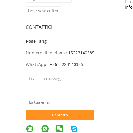
E-ma
inf
hole saw cutter
CONTATTICI
Rose Tang
Numero di telefono :
15223140385
WhatsApp :
+8615223140385
Contatto