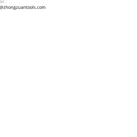
il :
o@zhongzuantools.com