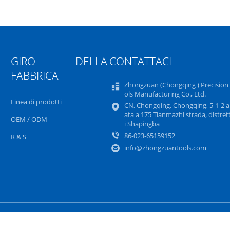
GIRO DELLA
CONTATTACI
FABBRICA
Zhongzuan (Chongqing ) Precision
ols Manufacturing Co., Ltd.
Linea di prodotti
CN, Chongqing, Chongqing, 5-1-2 a
ata a 175 Tianmazhi strada, distret
OEM / ODM
i Shapingba
86-023-65159152
R & S
info@zhongzuantools.com
appa del sito
politica sulla riservatezza
Sito mo