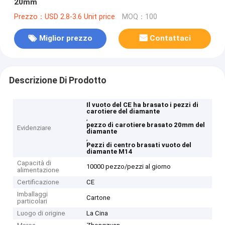
20mm
Prezzo：USD 2.8-3.6 Unit price
MOQ：100
Miglior prezzo
Contattaci
Descrizione Di Prodotto
Il vuoto del CE ha brasato i pezzi di
carotiere del diamante
,
pezzo di carotiere brasato 20mm del
Evidenziare
diamante
,
Pezzi di centro brasati vuoto del
diamante M14
Capacità di
10000 pezzo/pezzi al giorno
alimentazione
Certificazione
CE
Imballaggi
Cartone
particolari
Luogo di origine
La Cina