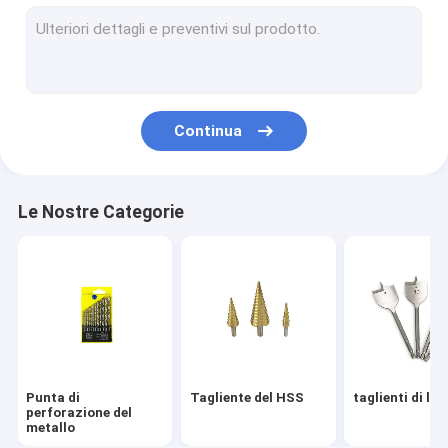
Taglienti della muratura
Taglierine anulari
Sega del foro del metallo
Continua
Tampone a cuscinetti per lucidare bagnato
Tampone a cuscinetti per lucidare asciutto
Le Nostre Categorie
Tampone a cuscinetti per lucidare concreto
Lama per sega ceramica
Diamond Concrete Saw Blade
Lama per sega circolare della pietra
Punta di
Tagliente del HSS
taglienti di le
Strumento di vetro delle tagliapiastrelle
perforazione del
metallo