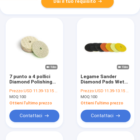
Dai il tuo requisito
7 punto a 4 pollici
Legame Sander
Diamond Polishing
Diamond Pads Wet
Pad For Floor
Polishing Pad
Prezzo:
USD 11.39-13.15 Unit price
Prezzo:
USD 11.39-13.15 Unit price
bagnato
orbitale della resina
MOQ:
100
MOQ:
100
di 7 punti
Ottieni l'ultimo prezzo
Ottieni l'ultimo prezzo
Contattaci
Contattaci