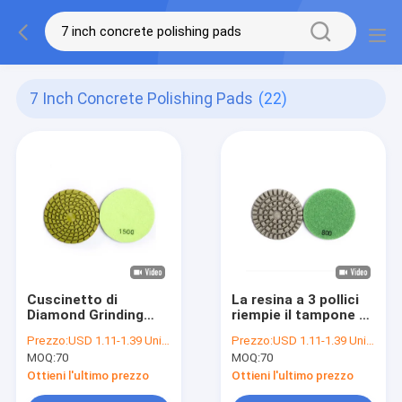
7 Inch Concrete Polishing Pads
(22)
Cuscinetto di
La resina a 3 pollici
Diamond Grinding
riempie il tampone a
Pads Concrete
cuscinetti per
Prezzo:
USD 1.11-1.39 Unit price
Prezzo:
USD 1.11-1.39 Unit price
Polishing del legame
lucidare concreto per
MOQ:
70
MOQ:
70
della resina per
lucidatura concreta
calcestruzzo
Ottieni l'ultimo prezzo
Ottieni l'ultimo prezzo