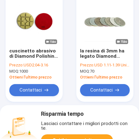
cuscinetto abrasivo
la resina di 3mm ha
di Diamond Polishing
legato Diamond
Blade Concrete
Honing Concrete
Prezzo:
USD2.04-3.16
Prezzo:
USD 1.11-1.39 Unit price
Polishing del
Polishing Pad
MOQ:
1000
MOQ:
70
quadrato 4inch
Ottieni l'ultimo prezzo
Ottieni l'ultimo prezzo
Contattaci
Contattaci
Risparmia tempo
Lasciaci contattare i migliori prodotti con
te.