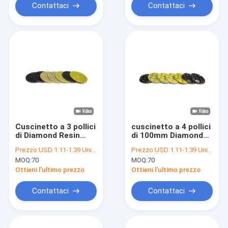
Contattaci
Contattaci
Cuscinetto a 3 pollici
cuscinetto a 4 pollici
di Diamond Resin
di 100mm Diamond
Pads Concrete
Sanding Block
Prezzo:
USD 1.11-1.39 Unit price
Prezzo:
USD 1.11-1.39 Unit price
Polishing per il
Concrete Polishing
MOQ:
70
MOQ:
70
pavimento di
calcestruzzo
Ottieni l'ultimo prezzo
Ottieni l'ultimo prezzo
Contattaci
Contattaci