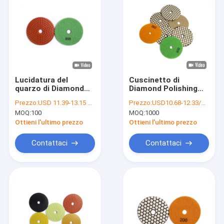
Lucidatura del
Cuscinetto di
quarzo di Diamond
Diamond Polishing
Wet Polishing Pad
Pads Dry Polishing
Prezzo:
USD 11.39-13.15 Unit price
Prezzo:
USD10.68-12.33/piece
For del legame della
delle mattonelle per
MOQ:
100
MOQ:
1000
resina
la smerigliatrice di
angolo
Ottieni l'ultimo prezzo
Ottieni l'ultimo prezzo
Contattaci
Contattaci
Casa
Prodotti
Circa noi