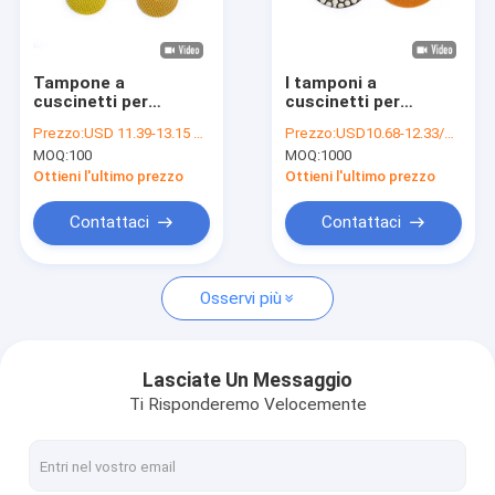
Giro della fabbrica
Controllo di qualità
Tampone a
I tamponi a
cuscinetti per
cuscinetti per
Contattici
lucidare a 4 pollici di
lucidare a 3 pollici di
Prezzo:
USD 11.39-13.15 Unit price
Prezzo:
USD10.68-12.33/piece
Diamond Powder
Stonecraft del
MOQ:
100
MOQ:
1000
Concretet Diamond
legame della resina
Richieda una citazione
Wet della resina per
asciugano il tampone
Ottieni l'ultimo prezzo
Ottieni l'ultimo prezzo
quarzo
a cuscinetti per
lucidare
Contattaci
Contattaci
Punta di perforazione del metallo
Osservi più
Tagliente del HSS
taglienti di legno
Lasciate Un Messaggio
Ti Risponderemo Velocemente
Diamond Core Bit
Taglienti delle mattonelle