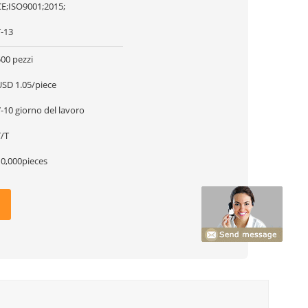
CE;ISO9001;2015;
T-13
00 pezzi
USD 1.05/piece
-10 giorno del lavoro
T/T
10,000pieces