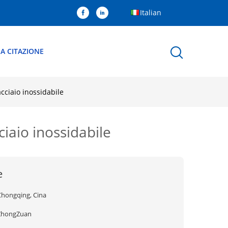
Italian
A CITAZIONE
cciaio inossidabile
ciaio inossidabile
e
Chongqing, Cina
ZhongZuan