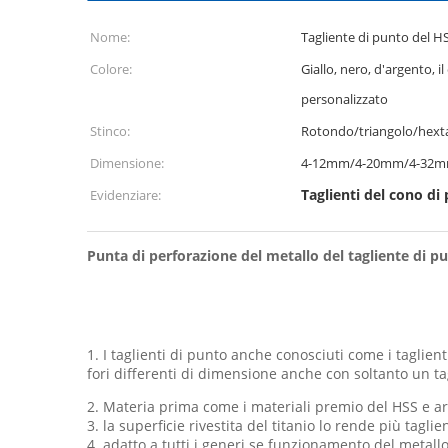
Nome:
Tagliente di punto del H
Colore:
Giallo, nero, d'argento, 
personalizzato
Stinco:
Rotondo/triangolo/hext
Dimensione:
4-12mm/4-20mm/4-32
Taglienti del cono d
Evidenziare:
Punta di perforazione del metallo del tagliente di pu
1. I taglienti di punto anche conosciuti come i taglie
fori differenti di dimensione anche con soltanto un ta
2. Materia prima come i materiali premio del HSS e ar
3. la superficie rivestita del titanio lo rende più tagl
4. adatto a tutti i generi se funzionamento del metallo