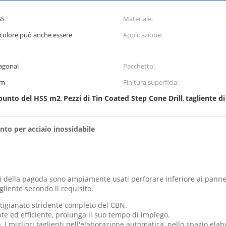
SS
Materiale:
il colore può anche essere
Applicazione:
agonal
Pacchetto:
mm
Finitura superficia:
i punto del HSS m2
Pezzi di Tin Coated Step Cone Drill
tagliente d
,
,
nto per acciaio inossidabile
nti della pagoda sono ampiamente usati perforare inferiore ai panne
gliente secondo il requisito.
tigianato stridente completo del CBN.
iente ed efficiente, prolunga il suo tempo di impiego.
. I migliori taglienti nell'elaborazione automatica, nello spazio ela