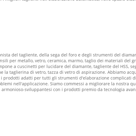
sta del tagliente, della sega del foro e degli strumenti del diaman
i per metallo, vetro, ceramica, marmo, taglio dei materiali del gra
one a cuscinetti per lucidare del diamante, tagliente del HSS, sega
 la taglierina di vetro, tazza di vetro di aspirazione. Abbiamo acqu
i prodotti adatti per tutti gli strumenti d'elaborazione complicati 
oblemi nell'applicazione. Siamo commessi a migliorare la nostra quali
armonioso-sviluppantesi con i prodotti premio da tecnologia avanza