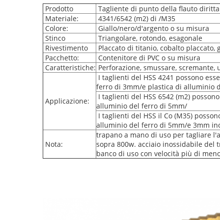
Prodotto
Tagliente di punto della flauto diritta
Materiale:
4341/6542 (m2) di /M35
Colore:
Giallo/nero/d'argento o su misura
Stinco
Triangolare, rotondo, esagonale
Rivestimento
Placcato di titanio, cobalto placcato, g
Pacchetto:
Contenitore di PVC o su misura
Caratteristiche:
Perforazione, smussare, scremante, un
I taglienti del HSS 4241 possono esser
ferro di 3mm/e plastica di alluminio
I taglienti del HSS 6542 (m2) possono 
Applicazione:
alluminio del ferro di 5mm/
I taglienti del HSS il Co (M35) posson
alluminio del ferro di 5mm/e 3mm ino
trapano a mano di uso per tagliare l'
Nota:
sopra 800w. acciaio inossidabile del 
banco di uso con velocità più di men