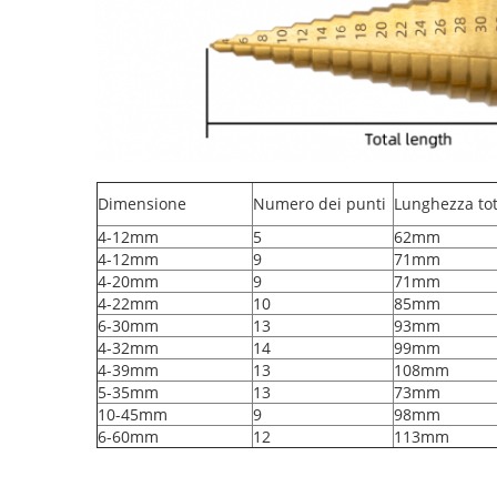
Dimensione
Numero dei punti
Lunghezza tot
4-12mm
5
62mm
4-12mm
9
71mm
4-20mm
9
71mm
4-22mm
10
85mm
6-30mm
13
93mm
4-32mm
14
99mm
4-39mm
13
108mm
5-35mm
13
73mm
10-45mm
9
98mm
6-60mm
12
113mm