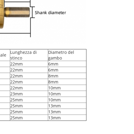
Lunghezza di
Diametro del
ale
stinco
gambo
22mm
6mm
22mm
6mm
22mm
8mm
22mm
8mm
22mm
10mm
23mm
10mm
25mm
10mm
25mm
13mm
25mm
13mm
25mm
13mm