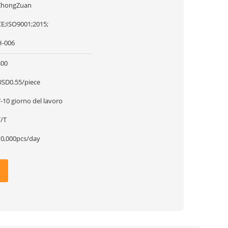
ZhongZuan
CE;ISO9001;2015;
H-006
300
USD0.55/piece
-10 giorno del lavoro
T/T
10,000pcs/day