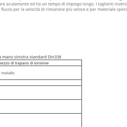
gliare acutamente ed ha un tempo di impiego lungo. I taglienti inv
o flusso per la velocità di rimozione più veloce e per materiale spes
lla mano sinistra standard Din338
pezzo di trapano di torsione
l metallo