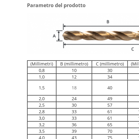
Parametro del prodotto
(Millimetri)
B (millimetro)
C (millimetro)
(Mil
0,8
10
30
1,0
12
34
1,5
18
40
2,0
24
49
2,5
30
57
2,8
33
61
3,0
33
61
3,2
36
65
3,5
39
70
4,0
43
75