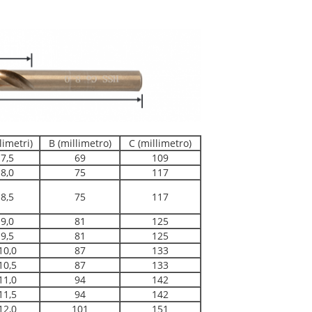
limetri)
B (millimetro)
C (millimetro)
7,5
69
109
8,0
75
117
8,5
75
117
9,0
81
125
9,5
81
125
10,0
87
133
10,5
87
133
11,0
94
142
11,5
94
142
12,0
101
151