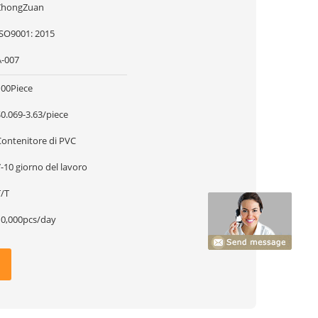
ZhongZuan
ISO9001: 2015
A-007
100Piece
0.069-3.63/piece
Contenitore di PVC
-10 giorno del lavoro
T/T
10,000pcs/day