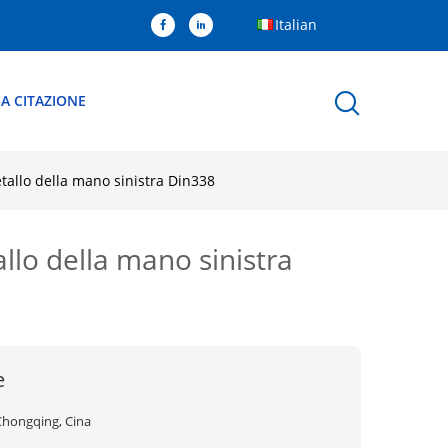
Italian
A CITAZIONE
etallo della mano sinistra Din338
allo della mano sinistra
e
Chongqing, Cina