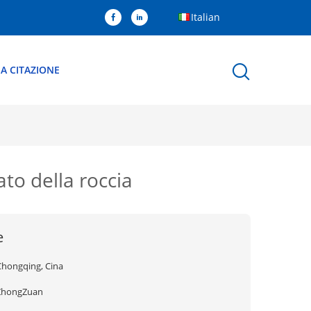
Italian
A CITAZIONE
to della roccia
e
Chongqing, Cina
ZhongZuan