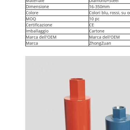
Materiale
Diamond+Steel
Dimensione
16-350mm
Colore
Colori blu, rossi, su 
MOQ
10 pc
Certificazione
CE
Imballaggio
Cartone
Marca dell'OEM
Marca dell'OEM
Marca
ZhongZuan