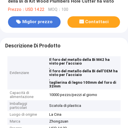
della Bi di Kit Wood Plumbers Hole Cutter ha visto
Prezzo：USD 14.22
MOQ：100
Miglior prezzo
Contattaci
Descrizione Di Prodotto
Il foro del metallo della Bi M42 ha
visto per l'acciaio
,
Il foro del metallo della Bi dell'OEM ha
Evidenziare
visto per l'acciaio
,
taglierina di legno 100mm del foro di
32mm
Capacità di
10000 pezzo/pezzi al giorno
alimentazione
Imballaggi
Scatola di plastica
particolari
Luogo di origine
La Cina
Marca
Zhongzuan