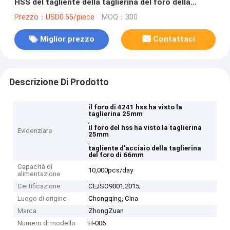
HSS del tagliente della taglierina del foro della
taglierina ha visto
Prezzo：USD0.55/piece
MOQ：300
Miglior prezzo
Contattaci
Descrizione Di Prodotto
il foro di 4241 hss ha visto la
taglierina 25mm
,
il foro del hss ha visto la taglierina
Evidenziare
25mm
,
tagliente d'acciaio della taglierina
del foro di 66mm
Capacità di
10,000pcs/day
alimentazione
Certificazione
CE;ISO9001;2015;
Luogo di origine
Chongqing, Cina
Marca
ZhongZuan
Numero di modello
H-006